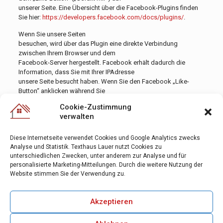
unserer Seite. Eine Übersicht über die Facebook-Plugins finden
Sie hier:
https://developers.facebook.com/docs/plugins/
.
Wenn Sie unsere Seiten
besuchen, wird über das Plugin eine direkte Verbindung
zwischen Ihrem Browser und dem
Facebook-Server hergestellt. Facebook erhält dadurch die
Information, dass Sie mit Ihrer IPAdresse
unsere Seite besucht haben. Wenn Sie den Facebook „Like-
Button“ anklicken während Sie
in Ihrem Facebook-Account eingeloggt sind, können Sie die
Cookie-Zustimmung
Inhalte unserer Seiten auf Ihrem
verwalten
Facebook-Profil verlinken. Dadurch kann Facebook den Besuch
unserer Seiten Ihrem Benutzerkonto
Diese Internetseite verwendet Cookies und Google Analytics zwecks
zuordnen. Wir weisen darauf hin, dass wir als Anbieter der Seiten
Analyse und Statistik. Texthaus Lauer nutzt Cookies zu
keine Kenntnis vom Inhalt der
unterschiedlichen Zwecken, unter anderem zur Analyse und für
übermittelten Daten sowie deren Nutzung durch Facebook
personalisierte Marketing-Mitteilungen. Durch die weitere Nutzung der
erhalten. Weitere Informationen hierzu
Website stimmen Sie der Verwendung zu.
finden Sie in der Datenschutzerklärung von Facebook
unter https://www.facebook.com/policy.php
Akzeptieren
Wenn
Sie nicht wünschen, dass Facebook den Besuch unserer Seiten
Ihrem Facebook-Nutzerkonto